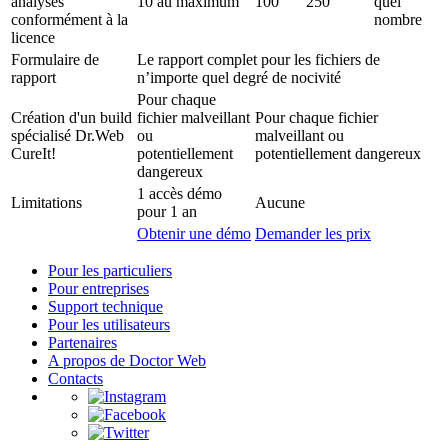
analysés
10 au maximum
100
250
quel
conformément à la
nombre
licence
Formulaire de
Le rapport complet pour les fichiers de
rapport
n’importe quel degré de nocivité
Pour chaque
Création d'un build
fichier malveillant
Pour chaque fichier
spécialisé Dr.Web
ou
malveillant ou
CureIt!
potentiellement
potentiellement dangereux
dangereux
1 accès démo
Limitations
Aucune
pour 1 an
Obtenir une démo
Demander les prix
Pour les particuliers
Pour entreprises
Support technique
Pour les utilisateurs
Partenaires
A propos de Doctor Web
Contacts