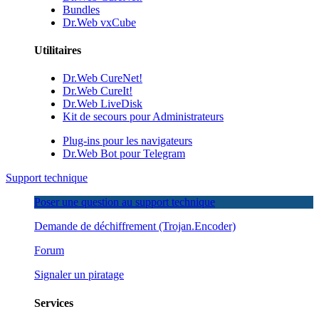
Bundles
Dr.Web vxCube
Utilitaires
Dr.Web CureNet!
Dr.Web CureIt!
Dr.Web LiveDisk
Kit de secours pour Administrateurs
Plug-ins pour les navigateurs
Dr.Web Bot pour Telegram
Support technique
Poser une question au support technique
Demande de déchiffrement
(Trojan.Encoder)
Forum
Signaler un piratage
Services