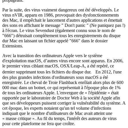
propageant.
Par la suite, des virus vraiment dangereux ont été développés. Le
virus nVIR, apparu en 1986, provoquait des dysfonctionnements
des Mac, il empêchait le lancement d'autres applications et émettait
des sons en affichant le message " Don't panic " (Ne paniquez pas !)
à l'écran. Le virus Sevendust (également connu sous le nom de
"666") détruisait complètement tous les enregistrements du disque
dur Mac en laissant un fichier appelé "666" dans le dossier
Extensions.
Avec la transition des ordinateurs Apple vers le système
d'exploitation macOS, d’autres virus encore sont apparus. En 2006,
le premier virus ciblant macOS, OSX/Leap-A, a été repéré, ce
dernier supprimant tous les fichiers du disque dur. En 2012, l'une
des plus grandes infections d'ordinateurs sous macOS a été
enregistrée. Le cheval de Troie Flashback enrôlait alors plus de 600
000 mac dans un botnet, ce qui représentait à l'époque plus de 1%
de tous les ordinateurs Apple. L'envergure de « l'épidémie » était
rapportée par le laboratoire de Doctor Web à la société Apple afin
que ses développeurs puissent corriger la vulnérabilité du système. A
cet époque, les experts notaient qu'un tel volume d'infections
indiquait que le nombre d'utilisateurs de Mac avait atteint une
« masse critique ». Au fil du temps, l'intérêt des auteurs de virus
pour cette plateforme ne fera que croître.