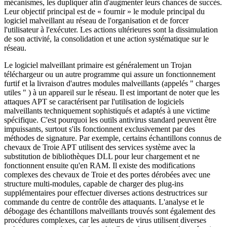
mécanismes, les dupliquer afin d'augmenter leurs chances de succès.
Leur objectif principal est de « fournir » le module principal du
logiciel malveillant au réseau de l'organisation et de forcer
l'utilisateur à l'exécuter. Les actions ultérieures sont la dissimulation
de son activité, la consolidation et une action systématique sur le
réseau.
Le logiciel malveillant primaire est généralement un Trojan
téléchargeur ou un autre programme qui assure un fonctionnement
furtif et la livraison d'autres modules malveillants (appelés " charges
utiles " ) à un appareil sur le réseau. Il est important de noter que les
attaques APT se caractérisent par l'utilisation de logiciels
malveillants techniquement sophistiqués et adaptés à une victime
spécifique. C'est pourquoi les outils antivirus standard peuvent être
impuissants, surtout s'ils fonctionnent exclusivement par des
méthodes de signature. Par exemple, certains échantillons connus de
chevaux de Troie APT utilisent des services système avec la
substitution de bibliothèques DLL pour leur chargement et ne
fonctionnent ensuite qu'en RAM. Il existe des modifications
complexes des chevaux de Troie et des portes dérobées avec une
structure multi-modules, capable de charger des plug-ins
supplémentaires pour effectuer diverses actions destructrices sur
commande du centre de contrôle des attaquants. L'analyse et le
débogage des échantillons malveillants trouvés sont également des
procédures complexes, car les auteurs de virus utilisent diverses