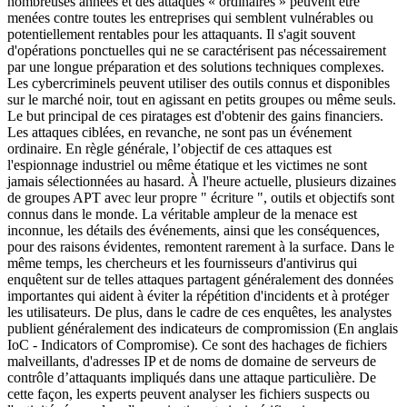
nombreuses années et des attaques « ordinaires » peuvent être
menées contre toutes les entreprises qui semblent vulnérables ou
potentiellement rentables pour les attaquants. Il s'agit souvent
d'opérations ponctuelles qui ne se caractérisent pas nécessairement
par une longue préparation et des solutions techniques complexes.
Les cybercriminels peuvent utiliser des outils connus et disponibles
sur le marché noir, tout en agissant en petits groupes ou même seuls.
Le but principal de ces piratages est d'obtenir des gains financiers.
Les attaques ciblées, en revanche, ne sont pas un événement
ordinaire. En règle générale, l’objectif de ces attaques est
l'espionnage industriel ou même étatique et les victimes ne sont
jamais sélectionnées au hasard. À l'heure actuelle, plusieurs dizaines
de groupes APT avec leur propre " écriture ", outils et objectifs sont
connus dans le monde. La véritable ampleur de la menace est
inconnue, les détails des événements, ainsi que les conséquences,
pour des raisons évidentes, remontent rarement à la surface. Dans le
même temps, les chercheurs et les fournisseurs d'antivirus qui
enquêtent sur de telles attaques partagent généralement des données
importantes qui aident à éviter la répétition d'incidents et à protéger
les utilisateurs. De plus, dans le cadre de ces enquêtes, les analystes
publient généralement des indicateurs de compromission (En anglais
IoC - Indicators of Compromise). Ce sont des hachages de fichiers
malveillants, d'adresses IP et de noms de domaine de serveurs de
contrôle d’attaquants impliqués dans une attaque particulière. De
cette façon, les experts peuvent analyser les fichiers suspects ou