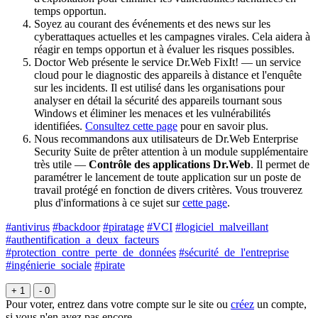
temps opportun.
Soyez au courant des événements et des news sur les
cyberattaques actuelles et les campagnes virales. Cela aidera à
réagir en temps opportun et à évaluer les risques possibles.
Doctor Web présente le service Dr.Web FixIt! — un service
cloud pour le diagnostic des appareils à distance et l'enquête
sur les incidents. Il est utilisé dans les organisations pour
analyser en détail la sécurité des appareils tournant sous
Windows et éliminer les menaces et les vulnérabilités
identifiées.
Consultez cette page
pour en savoir plus.
Nous recommandons aux utilisateurs de Dr.Web Enterprise
Security Suite de prêter attention à un module supplémentaire
très utile —
Contrôle des applications Dr.Web
. Il permet de
paramétrer le lancement de toute application sur un poste de
travail protégé en fonction de divers critères. Vous trouverez
plus d'informations à ce sujet sur
cette page
.
#antivirus
#backdoor
#piratage
#VCI
#logiciel_malveillant
#authentification_a_deux_facteurs
#protection_contre_perte_de_données
#sécurité_de_l'entreprise
#ingénierie_sociale
#pirate
+ 1
- 0
Pour voter, entrez dans votre compte sur le site ou
créez
un compte,
si vous n'en avez pas encore.