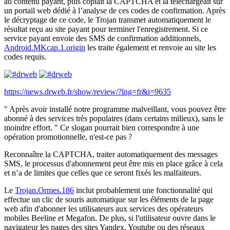
au contenu payant, puis copiait la CAPTCHA et la téléchargeait sur
un portail web dédié à l’analyse de ces codes de confirmation. Après
le décryptage de ce code, le Trojan transmet automatiquement le
résultat reçu au site payant pour terminer l'enregistrement. Si ce
service payant envoie des SMS de confirmation additionnels,
Android.MKcap.1.origin
les traite également et renvoie au site les
codes requis.
https://news.drweb.fr/show/review/?lng=fr&i=9635
" Après avoir installé notre programme malveillant, vous pouvez être
abonné à des services très populaires (dans certains milieux), sans le
moindre effort. " Ce slogan pourrait bien correspondre à une
opération promotionnelle, n'est-ce pas ?
Reconnaître la CAPTCHA, traiter automatiquement des messages
SMS, le processus d'abonnement peut être mis en place grâce à cela
et n’a de limites que celles que ce seront fixés les malfaiteurs.
Le
Trojan.Ormes.186
inclut probablement une fonctionnalité qui
effectue un clic de souris automatique sur les éléments de la page
web afin d'abonner les utilisateurs aux services des opérateurs
mobiles Beeline et Megafon. De plus, si l'utilisateur ouvre dans le
navigateur les pages des sites Yandex, Youtube ou des réseaux