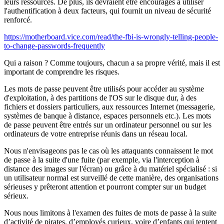
leurs ressources. De plus, ils devraient être encouragés à utiliser
l'authentification à deux facteurs, qui fournit un niveau de sécurité
renforcé.
https://motherboard.vice.com/read/the-fbi-is-wrongly-telling-people-
to-change-passwords-frequently
Qui a raison ? Comme toujours, chacun a sa propre vérité, mais il est
important de comprendre les risques.
Les mots de passe peuvent être utilisés pour accéder au système
d'exploitation, à des partitions de l'OS sur le disque dur, à des
fichiers et dossiers particuliers, aux ressources Internet (messagerie,
systèmes de banque à distance, espaces personnels etc.). Les mots
de passe peuvent être entrés sur un ordinateur personnel ou sur les
ordinateurs de votre entreprise réunis dans un réseau local.
Nous n'envisageons pas le cas où les attaquants connaissent le mot
de passe à la suite d'une fuite (par exemple, via l'interception à
distance des images sur l'écran) ou grâce à du matériel spécialisé : si
un utilisateur normal est surveillé de cette manière, des organisations
sérieuses y prêteront attention et pourront compter sur un budget
sérieux.
Nous nous limitons à l'examen des fuites de mots de passe à la suite
d’activité de pirates, d’employés curieux, voire d’enfants qui tentent