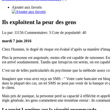
Ajouter aux favoris
Ils exploitent la peur des gens
Lu par:
11156
Commentaires:
3
Cote de popularité:
40
mardi 7 juin 2016
Chez l'homme, le degré de risque est évalué d’après sa manière d'imagi
Plus la personne est angoissée, moins elle est capable de raisonner. En
est arrivé soudainement. Tandis que lorsqu'on est serein, on est capabl
C'est sur de telles particularités du psychisme que la méthode assez c
Imaginez que vous avez reçu un SMS : " Votre carte bancaire est bloqu
dans la plupart des cas, un tel SMS ne peut pas venir de la banque et
le client.
Mais pris de panique, la personne perd sa capacité à réfléchir et appe
règle générale, les gens commettent une troisième erreur : ils communi
Le projet Lumières sur la sécurité recommande