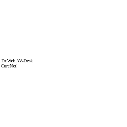
ces Dr.Web AV-Desk
b CureNet!