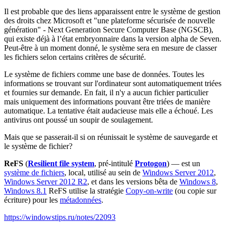
Il est probable que des liens apparaissent entre le système de gestion
des droits chez Microsoft et "une plateforme sécurisée de nouvelle
génération" - Next Generation Secure Computer Base (NGSCB),
qui existe déjà à l’état embryonnaire dans la version alpha de Seven.
Peut-être à un moment donné, le système sera en mesure de classer
les fichiers selon certains critères de sécurité.
Le système de fichiers comme une base de données. Toutes les
informations se trouvant sur l'ordinateur sont automatiquement triées
et fournies sur demande. En fait, il n'y a aucun fichier particulier
mais uniquement des informations pouvant être triées de manière
automatique. La tentative était audacieuse mais elle a échoué. Les
antivirus ont poussé un soupir de soulagement.
Mais que se passerait-il si on réunissait le système de sauvegarde et
le système de fichier?
ReFS
(
Resilient file system
, pré-intitulé
Protogon
) — est un
système de fichiers
, local, utilisé au sein de
Windows Server 2012
,
Windows Server 2012 R2
, et dans les versions bêta de
Windows 8
,
Windows 8.1
ReFS utilise la stratégie
Copy-on-write
(ou copie sur
écriture) pour les
métadonnées
.
https://windowstips.ru/notes/22093