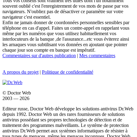
Tous vos conseils sont vraiment très utiles dont l'un notamment
souvent oublié c'est l'enregistrement de vos mots de passe par vos
navigateurs. N'oubliez pas de désactiver ce paramètre sur votre
navigateur c'est essentiel.
Enfin ne jamais donner de coordonnées personnelles sensibles par
téléphone en cas d'appel. Faites un contre-appel en rappelant vous
même par les numéros que vous utilisez habituellement vos
interlocuteurs de la banque ,de l'assurance...etc vous éviterez ainsi
les arnaques vous subtilisant vos données en ajoutant que pointer
chaque jour son compte en banque est impératif.
Commentaires sur d'autres publication
|
Mes commentaires
A propos du projet
|
Politique de confidentialité
© Doctor Web
2003 — 2026
Editeur russe, Doctor Web développe les solutions antivirus Dr.Web
depuis 1992. Doctor Web un des rares fournisseurs de solutions
antivirus possédant ses propres technologies de détection et de
traitement des programmes malveillants. Le système de protection
antivirus Dr.Web permet aux systèmes informatiques de résister à
tous types de menaces, même les menaces inconnues. Doctor Web