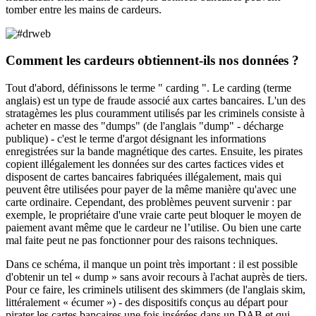
tomber entre les mains de cardeurs.
Comment les cardeurs obtiennent-ils nos données ?
Tout d'abord, définissons le terme " carding ". Le carding (terme
anglais) est un type de fraude associé aux cartes bancaires. L'un des
stratagèmes les plus couramment utilisés par les criminels consiste à
acheter en masse des "dumps" (de l'anglais "dump" - décharge
publique) - c'est le terme d'argot désignant les informations
enregistrées sur la bande magnétique des cartes. Ensuite, les pirates
copient illégalement les données sur des cartes factices vides et
disposent de cartes bancaires fabriquées illégalement, mais qui
peuvent être utilisées pour payer de la même manière qu'avec une
carte ordinaire. Cependant, des problèmes peuvent survenir : par
exemple, le propriétaire d'une vraie carte peut bloquer le moyen de
paiement avant même que le cardeur ne l’utilise. Ou bien une carte
mal faite peut ne pas fonctionner pour des raisons techniques.
Dans ce schéma, il manque un point très important : il est possible
d'obtenir un tel « dump » sans avoir recours à l'achat auprès de tiers.
Pour ce faire, les criminels utilisent des skimmers (de l'anglais skim,
littéralement « écumer ») - des dispositifs conçus au départ pour
pirater les cartes bancaires une fois insérées dans un DAB et qui