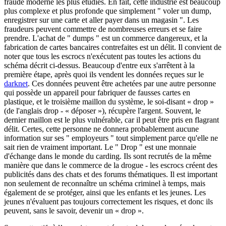
fraude moderne les plus étudiés. En fait, cette industrie est beaucoup
plus complexe et plus profonde que simplement " voler un dump,
enregistrer sur une carte et aller payer dans un magasin ". Les
fraudeurs peuvent commettre de nombreuses erreurs et se faire
prendre. L'achat de " dumps " est un commerce dangereux, et la
fabrication de cartes bancaires contrefaites est un délit. Il convient de
noter que tous les escrocs n'exécutent pas toutes les actions du
schéma décrit ci-dessus. Beaucoup d'entre eux s'arrêtent à la
première étape, après quoi ils vendent les données reçues sur le
darknet
. Ces données peuvent être achetées par une autre personne
qui possède un appareil pour fabriquer de fausses cartes en
plastique, et le troisième maillon du système, le soi-disant « drop »
(de l'anglais drop - « déposer »), récupère l'argent. Souvent, le
dernier maillon est le plus vulnérable, car il peut être pris en flagrant
délit. Certes, cette personne ne donnera probablement aucune
information sur ses " employeurs " tout simplement parce qu'elle ne
sait rien de vraiment important. Le " Drop " est une monnaie
d'échange dans le monde du carding. Ils sont recrutés de la même
manière que dans le commerce de la drogue - les escrocs créent des
publicités dans des chats et des forums thématiques. Il est important
non seulement de reconnaître un schéma criminel à temps, mais
également de se protéger, ainsi que les enfants et les jeunes. Les
jeunes n'évaluent pas toujours correctement les risques, et donc ils
peuvent, sans le savoir, devenir un « drop ».