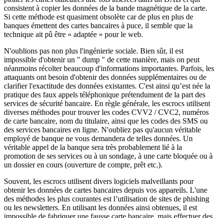
consistent à copier les données de la bande magnétique de la carte.
Si cette méthode est quasiment obsolète car de plus en plus de
banques émettent des cartes bancaires à puce, il semble que la
technique ait pû être « adaptée » pour le web.
N'oublions pas non plus l'ingénierie sociale. Bien sûr, il est
impossible d'obtenir un " dump " de cette manière, mais on peut
néanmoins récolter beaucoup d'informations importantes. Parfois, les
attaquants ont besoin d'obtenir des données supplémentaires ou de
clarifier l'exactitude des données existantes. C'est ainsi qu’est née la
pratique des faux appels téléphonique prétendument de la part des
services de sécurité bancaire. En règle générale, les escrocs utilisent
diverses méthodes pour trouver les codes CVV2 / CVC2, numéros
de carte bancaire, nom du titulaire, ainsi que les codes des SMS ou
des services bancaires en ligne. N'oubliez pas qu'aucun véritable
employé de banque ne vous demandera de telles données. Un
véritable appel de la banque sera très probablement lié à la
promotion de ses services ou à un sondage, à une carte bloquée ou à
un dossier en cours (ouverture de compte, prêt etc.).
Souvent, les escrocs utilisent divers logiciels malveillants pour
obtenir les données de cartes bancaires depuis vos appareils. L'une
des méthodes les plus courantes est l’utilisation de sites de phishing
ou les newsletters. En utilisant les données ainsi obtenues, il est
impossible de fabriquer une fausse carte bancaire, mais effectuer des