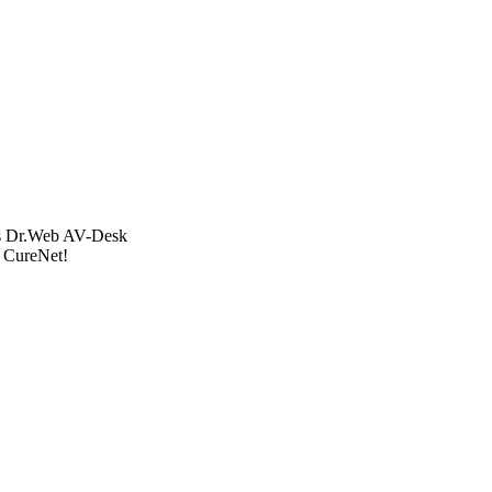
ces Dr.Web AV-Desk
b CureNet!